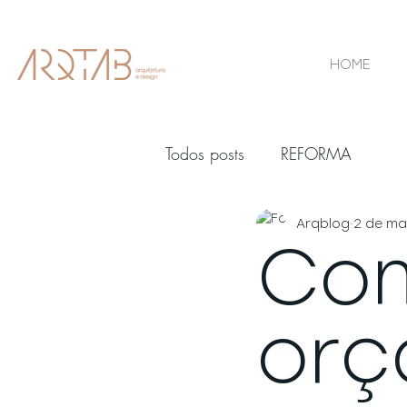
HOME
Todos posts
REFORMA
Arqblog
2 de ma
Com
orç