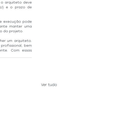
 o arquiteto deve 
U) e o prazo de 
de execução pode 
tante manter uma 
 do projeto.
er um arquiteto. 
profissional, bem 
nte. Com essas 
Ver tudo