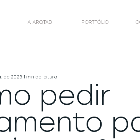
A ARQTAB
PORTFÓLIO
C
i. de 2023
1 min de leitura
o pedir
amento p