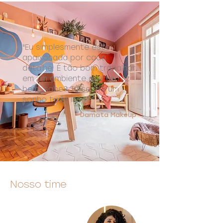
"Eu simplesmente estou
apaixonada por cada
detalhe. É tão bom trabalhar
em um ambiente que te faz
bem, sabe? Tá sendo um
sonho tudo isso..."
Damata Makeup
Nosso time