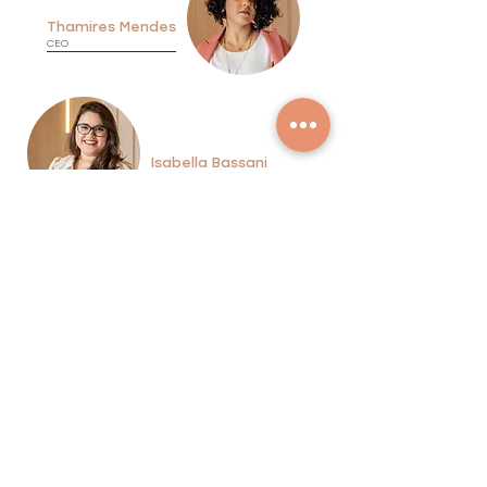
Thamires Mendes
CEO
Isabella Bassani
HEAD DE PROJETO
Gilmara Viana
ASSIST. ADMINISTRATIVO
Arieli Distadio
3D DESIGNER