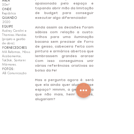
​ÁREA
apaixonada pelo espaço e
50m²
topando abrir mão da limitação
ONDE
República
de budget para conseguir
QUANDO
executar algo diferenciado!
2020
EQUIPE
Ainda assim as decisões foram
Audrey Carolini e
sábias com relação a custo:
Thamires Mendes
trilhos para uma iluminação
(projeto e gestão
bacana sem precisar de forro
de obra).
de gesso, cabeceira feita com
FORNECEDORES
pintura e armários abertos que
MA Reformas, Hórus
Acabamentos,
lembrassem grandes araras!
TokStok, Santorini
Com isso conseguimos unir
Mármores.
várias referências criativas ao
FOTOS:
bolso da Fe!
AB Comunicação
Mas a pergunta agora é: será
que ela ainda quer alugar esse
espaço? Hmmm, a gente acha
que não mais, hein! E vocês,
alugariam?
ENTRE EM