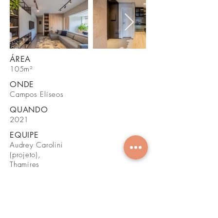
​ÁREA
105m²
ONDE
Campos Elíseos
QUANDO
2021
EQUIPE
Audrey Carolini
(projeto),
Thamires
Mendes (gestão
de obra) e Luany
Silva
(estagiária).