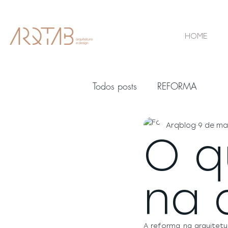
HOME
Todos posts
REFORMA
Arqblog
9 de ma
O q
na 
A reforma na arquitetu