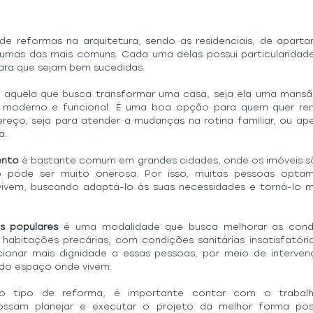
 de reformas na arquitetura, sendo as residenciais, de apart
lgumas das mais comuns. Cada uma delas possui particularida
ara que sejam bem sucedidas.
é aquela que busca transformar uma casa, seja ela uma mansã
moderno e funcional. É uma boa opção para quem quer ren
reço, seja para atender a mudanças na rotina familiar, ou ape
a.
ento
 é bastante comum em grandes cidades, onde os imóveis sã
 pode ser muito onerosa. Por isso, muitas pessoas optam
vem, buscando adaptá-lo às suas necessidades e torná-lo ma
s populares
 é uma modalidade que busca melhorar as condi
abitações precárias, com condições sanitárias insatisfatória
onar mais dignidade a essas pessoas, por meio de interve
 do espaço onde vivem.
o tipo de reforma, é importante contar com o trabalho
ossam planejar e executar o projeto da melhor forma poss