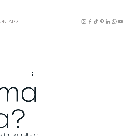
ONTATO
rma
a?
 fim de melhorar 