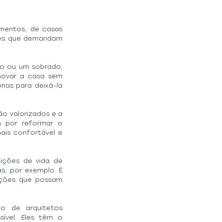
amentos, de casas 
des que demandam 
o ou um sobrado, 
ovar a casa sem 
nas para deixá-la 
o valorizados e a 
 por reformar o 
is confortável e 
ções de vida de 
s, por exemplo. É 
nções que possam 
 de arquitetos 
ível. Eles têm o 