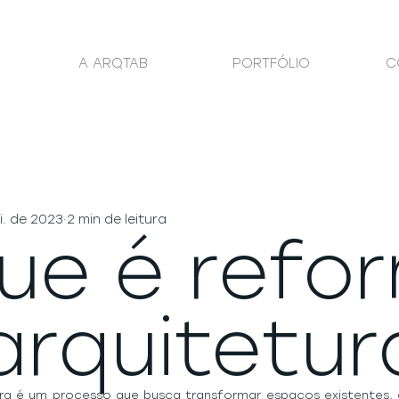
A ARQTAB
PORTFÓLIO
C
i. de 2023
2 min de leitura
ue é refo
arquitetur
ra é um processo que busca transformar espaços existentes, a