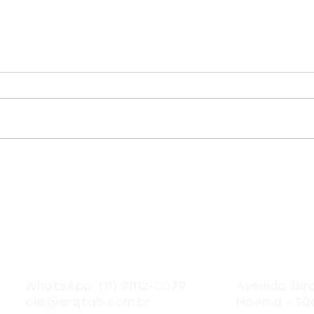
Como montar um plano
Qual
de reforma?
ref
WhatsApp:
(11) 91112-0079
Avenida Ibir
ola@arqtab.com.br
Moema - São